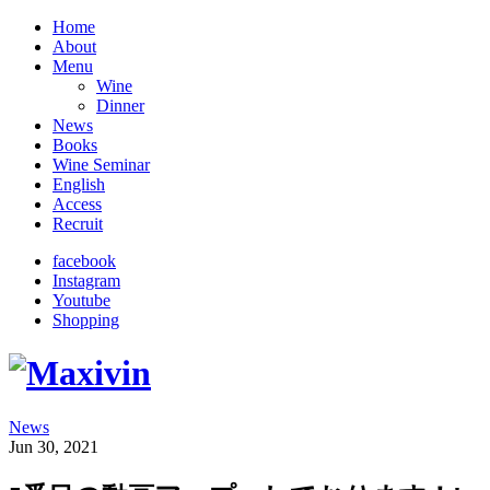
Home
About
Menu
Wine
Dinner
News
Books
Wine Seminar
English
Access
Recruit
facebook
Instagram
Youtube
Shopping
News
Jun 30, 2021