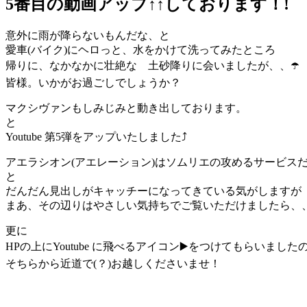
5番目の動画アップ↑↑しております！!
意外に雨が降らないもんだな、と
愛車(バイク)にヘロっと、水をかけて洗ってみたところ
帰りに、なかなかに壮絶な 土砂降りに会いましたが、、☂️
皆様。いかがお過ごしでしょうか？
マクシヴァンもしみじみと動き出しております。
と
Youtube 第5弾をアップいたしました⤴️
アエラシオン(アエレーション)はソムリエの攻めるサービス
と
だんだん見出しがキャッチーになってきている気がしますが
まあ、その辺りはやさしい気持ちでご覧いただけましたら、
更に
HPの上にYoutube に飛べるアイコン▶️をつけてもらいました
そちらから近道で(？)お越しくださいませ！