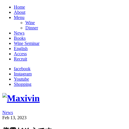
Home
About
Menu
Wine
Dinner
News
Books
Wine Seminar
English
Access
Recruit
facebook
Instagram
Youtube
Shopping
News
Feb 13, 2023