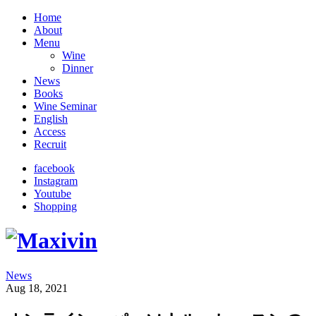
Home
About
Menu
Wine
Dinner
News
Books
Wine Seminar
English
Access
Recruit
facebook
Instagram
Youtube
Shopping
News
Aug 18, 2021