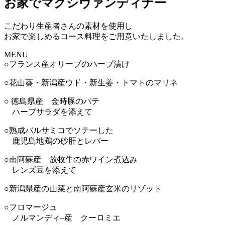
お家でマクシヴァンディナー
こだわり生産者さんの素材を使用し
お家で楽しめるコース料理をご用意いたしました。
MENU
○フランス産オリーブのハーブ漬け
○花山葵・新潟産ウド・新生姜・トマトのマリネ
○ 徳島県産 金時豚のパテ
ハーブサラダを添えて
○熟成バルサミコでソテーした
鹿児島地鶏の砂肝とレバー
○南阿蘇産 放牧牛の赤ワイン煮込み
レンズ豆を添えて
○新潟県産の山菜と南阿蘇産玄米のリゾット
○フロマージュ
ノルマンディ–産 クーロミエ