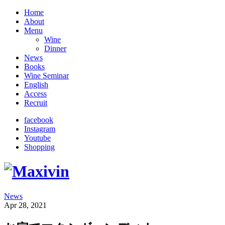
Home
About
Menu
Wine
Dinner
News
Books
Wine Seminar
English
Access
Recruit
facebook
Instagram
Youtube
Shopping
News
Apr 28, 2021