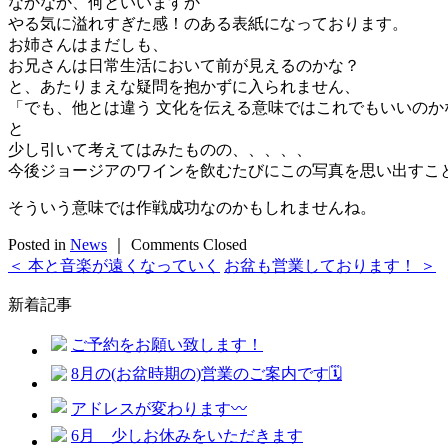
なかなか、何といいますか
やる気に溢れすぎた感！のある表紙になっております。
お姉さんはまだしも、
お兄さんは日常生活において前が見えるのかな？
と、あたりまえな疑問を抱かずに入られません、
「でも、他とは違う 文化を伝える意味ではこれでもいいのか
と
少し引いて考えてはみたものの、、、、、
今後ジョージアのワインを飲むたびにこの写真を思い出すこ
そういう意味では作戦成功なのかもしれませんね。
Posted in
News
｜
Comments Closed
＜ 本と音楽が遠くなっていく
お盆も営業しております！ ＞
新着記事
ご予約をお願い致します！
8月の(お盆時期の)営業のご案内です🗓️
アドレスが変わります〰️
6月 少しお休みをいただきます