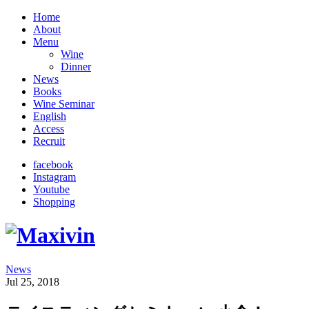
Home
About
Menu
Wine
Dinner
News
Books
Wine Seminar
English
Access
Recruit
facebook
Instagram
Youtube
Shopping
News
Jul 25, 2018