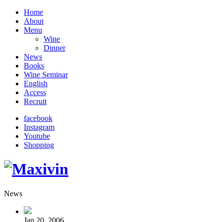
Home
About
Menu
Wine
Dinner
News
Books
Wine Seminar
English
Access
Recruit
facebook
Instagram
Youtube
Shopping
News
Jan 20, 2006