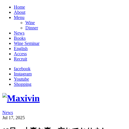
Home
About
Menu
Wine
Dinner
News
Books
Wine Seminar
English
Access
Recruit
facebook
Instagram
Youtube
Shopping
News
Jul 17, 2025